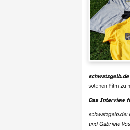
schwatzgelb.de
solchen Film zu 
Das Interview 
schwatzgelb.de: Herr Hübner, die wichtigste Frage für alle BVB Fans vorweg: Sind Sie
und Gabriele Vo