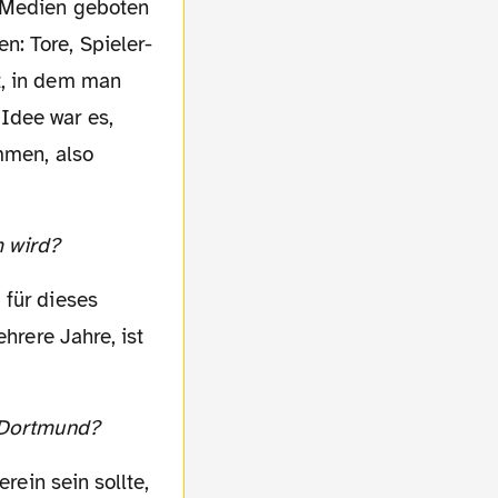
n Medien geboten
: Tore, Spieler-
t, in dem man
Idee war es,
mmen, also
m wird?
 für dieses
hrere Jahre, ist
a Dortmund?
erein sein sollte,