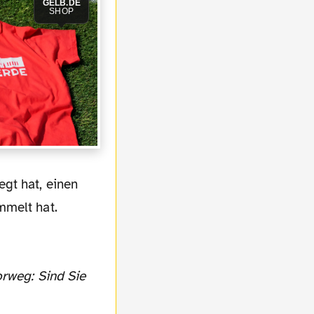
GELB.DE
SHOP
gt hat, einen
mmelt hat.