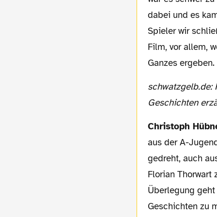
dabei und es kam
Spieler wir schli
Film, vor allem, 
Ganzes ergeben.
schwatzgelb.de: Handelt der Film nur von diesen vier Spielern oder werden auch andere
Geschichten erzä
Christoph Hübn
aus der A-Jugend
gedreht, auch au
Florian Thorwart 
Überlegung geht 
Geschichten zu m