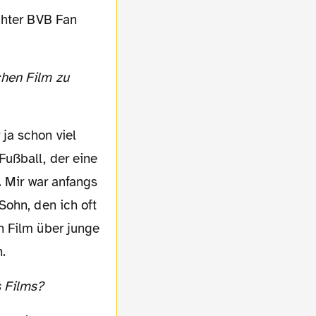
chter BVB Fan
ja schon viel
ußball, der eine
. Mir war anfangs
Sohn, den ich oft
n Film über junge
.
s Films?