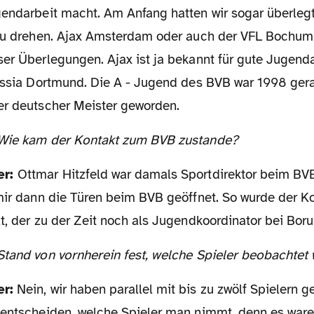
gendarbeit macht. Am Anfang hatten wir sogar überlegt
 zu drehen. Ajax Amsterdam oder auch der VFL Bochum
ser Überlegungen. Ajax ist ja bekannt für gute Jugend
russia Dortmund. Die A - Jugend des BVB war 1998 ger
er deutscher Meister geworden.
 Wie kam der Kontakt zum BVB zustande?
er:
Ottmar Hitzfeld war damals Sportdirektor beim BVB
 mir dann die Türen beim BVB geöffnet. So wurde der K
t, der zu der Zeit noch als Jugendkoordinator bei Borus
 Stand von vornherein fest, welche Spieler beobachtet
er:
Nein, wir haben parallel mit bis zu zwölf Spielern 
 entscheiden, welche Spieler man nimmt, denn es waren 