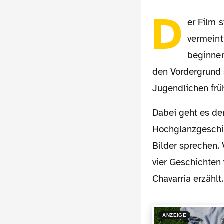
D
er Film s
vermeint
beginnen
den Vordergrund s
Jugendlichen frü
Dabei geht es den Filmemachern nicht darum, einen reinen Fußballfilm im Stil typischer
Hochglanzgeschic
Bilder sprechen. 
vier Geschichten
Chavarria erzählt.
ANZEIGE