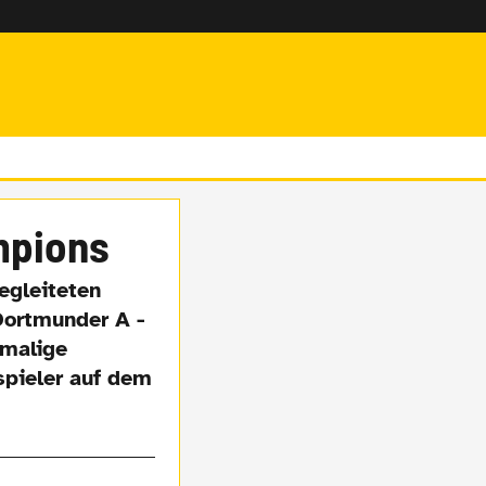
mpions
egleiteten
Dortmunder A -
nmalige
spieler auf dem