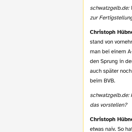
schwatzgelb.de: War dann auch klar, dass der Film fünf Jahre, von den Vorplanung, bis
zur Fertigstellu
Christoph Hübn
stand von vorneh
man bei einem A-
den Sprung in de
auch später noch
beim BVB.
schwatzgelb.de: Haben Sie nach festen Zeitvorgaben gefilmt, oder wie kann man sich
das vorstellen?
Christoph Hübn
etwas naiv. So ha