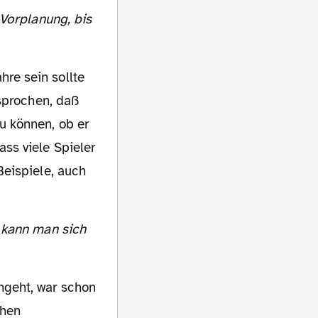
re sein sollte
esprochen, daß
u können, ob er
ss viele Spieler
Beispiele, auch
ngeht, war schon
chen