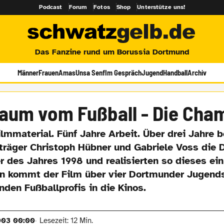
Podcast
Forum
Fotos
Shop
Unterstütze uns!
Das Fanzine rund um Borussia Dortmund
Männer
Frauen
Amas
Unsa Senf
Im Gespräch
Jugend
Handball
Archiv
raum vom Fußball - Die Cha
mmaterial. Fünf Jahre Arbeit. Über drei Jahre b
träger Christoph Hübner und Gabriele Voss die 
r des Jahres 1998 und realisierten so dieses ei
un kommt der Film über vier Dortmunder Jugend
den Fußballprofis in die Kinos.
003 00:00
Lesezeit: 12 Min.