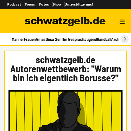
Podcast
Forum
Fotos
Shop
Unterstütze uns!
Männer
Frauen
Amas
Unsa Senf
Im Gespräch
Jugend
Handball
Archiv
schwatzgelb.de
Autorenwettbewerb: "Warum
bin ich eigentlich Borusse?"