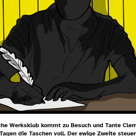
he Werksklub kommt zu Besuch und Tante Clem
Tagen die Taschen voll. Der ewige Zweite steuer