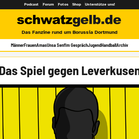
Podcast
Forum
Fotos
Shop
Unterstütze uns!
Das Fanzine rund um Borussia Dortmund
Männer
Frauen
Amas
Unsa Senf
Im Gespräch
Jugend
Handball
Archiv
Das Spiel gegen Leverkuse