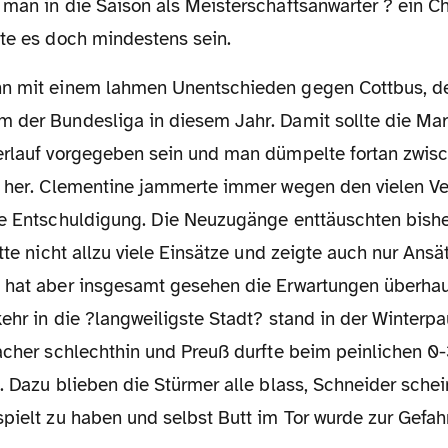
 man in die Saison als Meisterschaftsanwärter ? ein 
lte es doch mindestens sein.
 der Bundesliga in diesem Jahr. Damit sollte die Mar
erlauf vorgegeben sein und man dümpelte fortan zwis
d her. Clementine jammerte immer wegen den vielen Ve
ne Entschuldigung. Die Neuzugänge enttäuschten bishe
atte nicht allzu viele Einsätze und zeigte auch nur Ans
 hat aber insgesamt gesehen die Erwartungen überhaupt
kehr in die ?langweiligste Stadt? stand in der Winter
racher schlechthin und Preuß durfte beim peinlichen 0
. Dazu blieben die Stürmer alle blass, Schneider schei
pielt zu haben und selbst Butt im Tor wurde zur Gefah