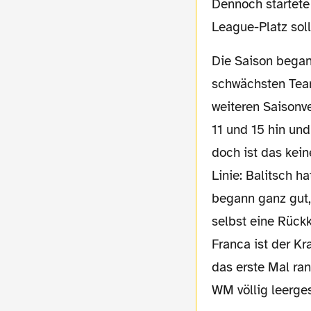
Dennoch startete
League-Platz sol
Die Saison begann mit einem lahmen Unentschieden gegen Cottbus, dem wohl nominell
schwächsten Team
weiteren Saisonv
11 und 15 hin un
doch ist das kei
Linie: Balitsch h
begann ganz gut,
selbst eine Rück
Franca ist der K
das erste Mal ran
WM völlig leerges