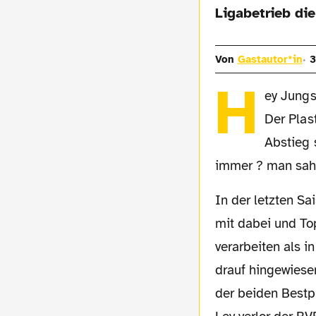
Ligabetrieb die
Von
Gastautor*in
3
H
ey Jungs
Der Plas
Abstieg 
immer ? man sah 
In der letzten Saison beschnupperte man sich näher, der BVB war mal wieder ganz oben
mit dabei und To
verarbeiten als 
drauf hingewiese
der beiden Bestpl