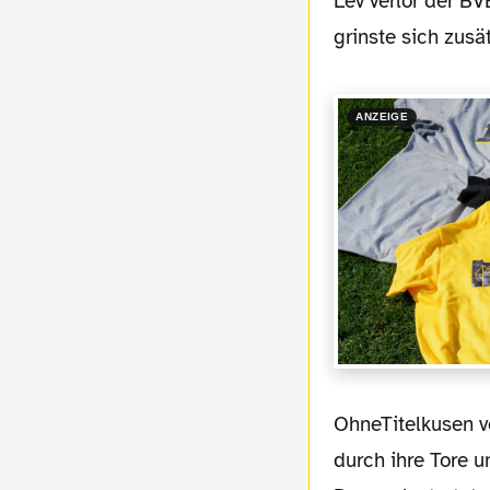
Lev verlor der B
grinste sich zusä
ANZEIGE
OhneTitelkusen verlor zwar mit Ballack und Ze Roberto zwei Stützen der Mannschaft, die
durch ihre Tore 