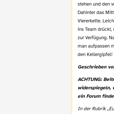
stehen und den vo
Dahinter das Mitt
Viererkette. Lei
ins Team drückt,
zur Verfügung. Na
man aufpassen mü
den Kellergipfel!
Geschrieben vo
ACHTUNG: Beiträge von Gastautoren müssen nicht die Meinung der Redaktion
widerspiegeln, 
ein Forum finde
In der Rubrik „Eua Senf“ veröffentlichen wir in unregelmäßigen Abständen Texte, die