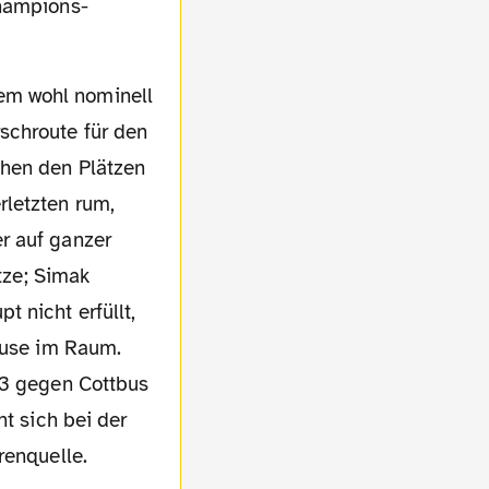
Champions-
schroute für den
chen den Plätzen
rletzten rum,
r auf ganzer
ätze; Simak
 nicht erfüllt,
pause im Raum.
-3 gegen Cottbus
nt sich bei der
renquelle.