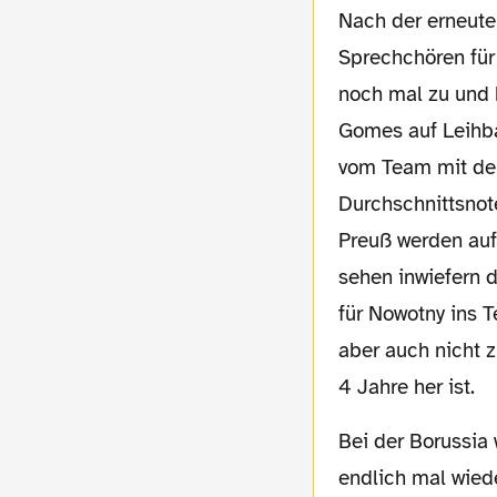
Nach der erneuten schweren Verletzung von Nowotny, ich bitte darum, am Sonntag von
Sprechchören fü
noch mal zu und 
Gomes auf Leihba
vom Team mit den
Durchschnittsnot
Preuß werden auf
sehen inwiefern 
für Nowotny ins T
aber auch nicht 
4 Jahre her ist.
Bei der Borussia wurde wieder wie beim Militär trainiert, die Mannschaft scheint gewillt,
endlich mal wiede