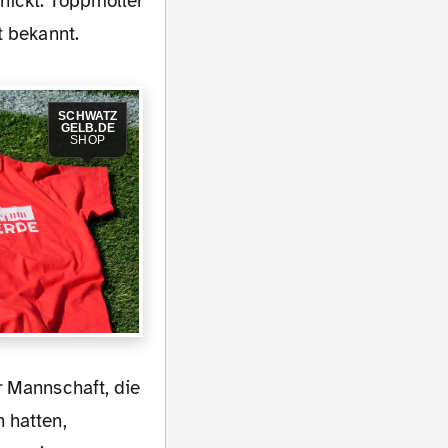
hickt. Toppmöller
t bekannt.
SCHWATZ
GELB.DE
SHOP
 hatten,