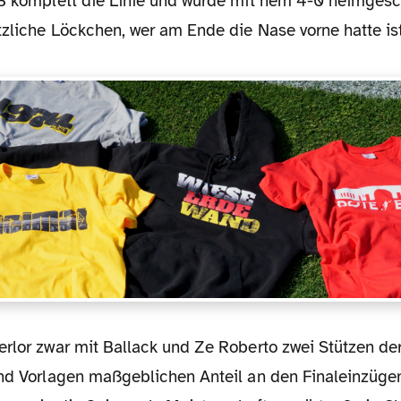
VB komplett die Linie und wurde mit nem 4-0 heimgesc
tzliche Löckchen, wer am Ende die Nase vorne hatte is
und Vorlagen maßgeblichen Anteil an den Finaleinzügen