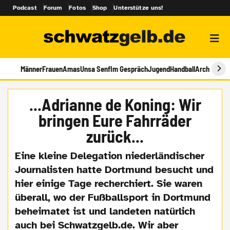
Podcast
Forum
Fotos
Shop
Unterstütze uns!
Männer
Frauen
Amas
Unsa Senf
Im Gespräch
Jugend
Handball
Archiv
...Adrianne de Koning: Wir
bringen Eure Fahrräder
zurück...
Eine kleine Delegation niederländischer
Journalisten hatte Dortmund besucht und
hier einige Tage recherchiert. Sie waren
überall, wo der Fußballsport in Dortmund
beheimatet ist und landeten natürlich
auch bei Schwatzgelb.de. Wir aber