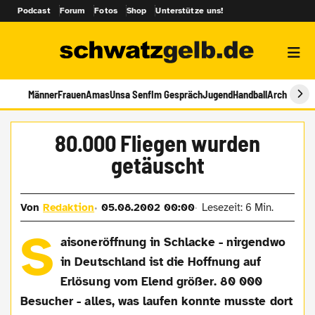
Podcast
Forum
Fotos
Shop
Unterstütze uns!
Männer
Frauen
Amas
Unsa Senf
Im Gespräch
Jugend
Handball
Archiv
80.000 Fliegen wurden
getäuscht
Von
Redaktion
05.08.2002 00:00
Lesezeit: 6 Min.
S
aisoneröffnung in Schlacke - nirgendwo
in Deutschland ist die Hoffnung auf
Erlösung vom Elend größer. 80 000
Besucher - alles, was laufen konnte musste dort