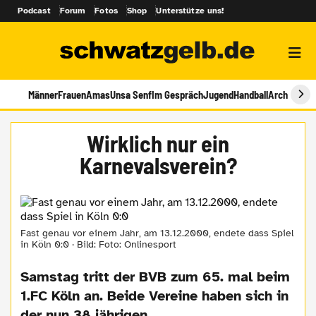
Podcast
Forum
Fotos
Shop
Unterstütze uns!
Männer
Frauen
Amas
Unsa Senf
Im Gespräch
Jugend
Handball
Archiv
Wirklich nur ein
Karnevalsverein?
Fast genau vor einem Jahr, am 13.12.2000, endete dass Spiel
in Köln 0:0 · Bild: Foto: Onlinesport
Samstag tritt der BVB zum 65. mal beim
1.FC Köln an. Beide Vereine haben sich in
der nun 38 jährigen