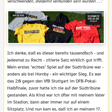
verschwenden, diedamit verbunden sein würden . . .
"
ANZEIGE
SCHWATZ
GELB.DE
SHOP
Ich denke, daß es dieser bereits tausendfach - und
jedesmal zu Recht - zitierte Satz wirklich gut trifft.
Mein erstes "echtes" Spiel auf der Südtribüne war -
anders als bei Hornby - ein wichtiger Sieg. Es war
das 2:0 gegen den VfB Stuttgart im DFB-Pokal-
Halbfinale, zuvor hatte ich nie auf der Südtribüne
gestanden. Als Kind war ich öfter mit meinem Vater
im Stadion, dann aber immer nur auf einem
Sitzplatz. Und nun kam es, daß ich an meinem 17.