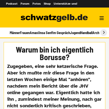
Podcast
Forum
Fotos
Shop
Unterstütze uns!
Männer
Frauen
Amas
Unsa Senf
Im Gespräch
Jugend
Handball
Archiv
Warum bin ich eigentlich
Borusse?
Zugegeben, eine sehr ketzerische Frage.
Aber ich mußte mir diese Frage in den
letzten Wochen einige Mal "anhören",
nachdem mein Bericht über die JHV
online gegangen war. Eigentlich hatte ich
ihn , zumindest meiner Meinung, nach gar
nicht sonderlich kritisch geschrieben,