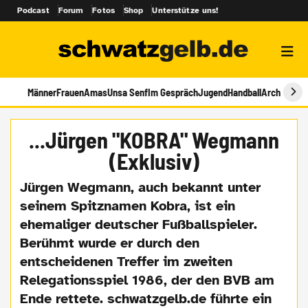
Podcast
Forum
Fotos
Shop
Unterstütze uns!
Männer
Frauen
Amas
Unsa Senf
Im Gespräch
Jugend
Handball
Archiv
...Jürgen "KOBRA" Wegmann
(Exklusiv)
Jürgen Wegmann, auch bekannt unter
seinem Spitznamen Kobra, ist ein
ehemaliger deutscher Fußballspieler.
Berühmt wurde er durch den
entscheidenen Treffer im zweiten
Relegationsspiel 1986, der den BVB am
Ende rettete. schwatzgelb.de führte ein