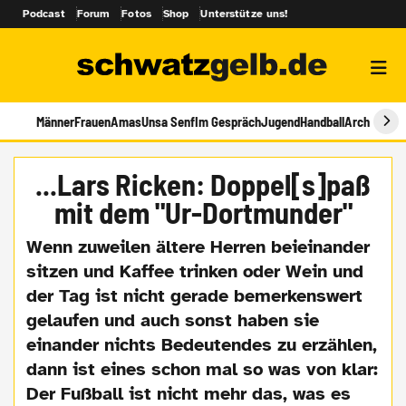
Podcast
Forum
Fotos
Shop
Unterstütze uns!
Männer
Frauen
Amas
Unsa Senf
Im Gespräch
Jugend
Handball
Archiv
...Lars Ricken: Doppel[s]paß
mit dem "Ur-Dortmunder"
Wenn zuweilen ältere Herren beieinander
sitzen und Kaffee trinken oder Wein und
der Tag ist nicht gerade bemerkenswert
gelaufen und auch sonst haben sie
einander nichts Bedeutendes zu erzählen,
dann ist eines schon mal so was von klar:
Der Fußball ist nicht mehr das, was es