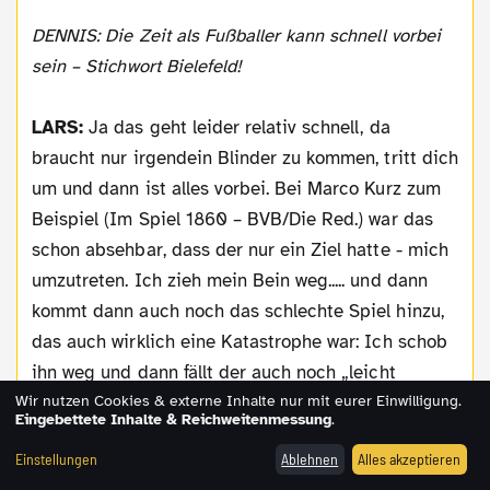
DENNIS: Die Zeit als Fußballer kann schnell vorbei
sein – Stichwort Bielefeld!
LARS:
Ja das geht leider relativ schnell, da
braucht nur irgendein Blinder zu kommen, tritt dich
um und dann ist alles vorbei. Bei Marco Kurz zum
Beispiel (Im Spiel 1860 – BVB/Die Red.) war das
schon absehbar, dass der nur ein Ziel hatte - mich
umzutreten. Ich zieh mein Bein weg..... und dann
kommt dann auch noch das schlechte Spiel hinzu,
das auch wirklich eine Katastrophe war: Ich schob
ihn weg und dann fällt der auch noch „leicht
Wir nutzen Cookies & externe Inhalte nur mit eurer Einwilligung.
theatralisch“ und anschließend bekam ich die
Eingebettete Inhalte & Reichweitenmessung
.
gelb-rote Karte. Da kam einfach zu viel zusammen,
Einstellungen
Ablehnen
Alles akzeptieren
trotzdem muss ich mich da besser im Griff haben...