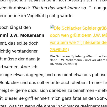
verständnisvoll:
"Die tun das wohl immer so..."
- nun gu
erpipeline im Vogelkäfig nötig wurde.
doch längst den
ommi J.W. Möllemann
nnt, das sollte doch
richtig verstandener
Die Schlacker Spieler grüßen ihre Fa
tät müsse der dann ja
denn J.W. Möllemann - und vor allem w
RN vom 28.05.01)
d werden. Aber ich
 einige etwas dagegen, und das nicht etwa aus politis
r Schlacker und das soll er bitte auch bleiben: Immer fe
neigt er gerne dazu, sich daneben zu benehmen - sieh
tes. Was ist, wenn die Arena in Schlacke gleichermass