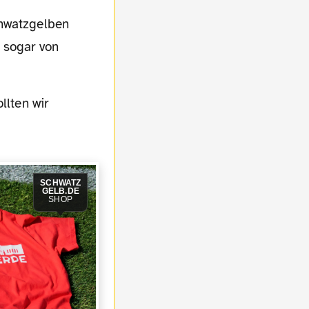
chwatzgelben
m sogar von
SCHWATZ
GELB.DE
SHOP