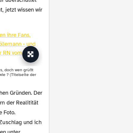
t, jetzt wissen wir
ns, doch wen grüßt
ie ? (Titelseite der
chen Gründen. Der
rn der Realitität
e Foto.
en unter