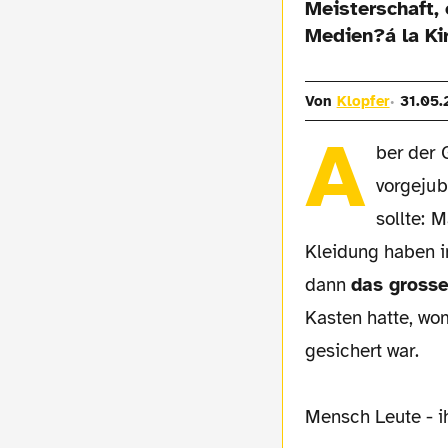
Meisterschaft, 
Medien?á la Kir
Von
Klopfer
31.05.
A
ber der 
vorgejub
sollte: 
Kleidung haben in
dann
das grosse
Kasten hatte, wo
gesichert war.
Mensch Leute - ih