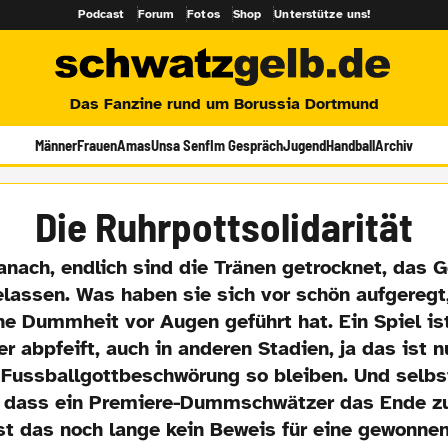
Podcast
Forum
Fotos
Shop
Unterstütze uns!
Das Fanzine rund um Borussia Dortmund
Männer
Frauen
Amas
Unsa Senf
Im Gespräch
Jugend
Handball
Archiv
Die Ruhrpottsolidarität
nach, endlich sind die Tränen getrocknet, das G
elassen. Was haben sie sich vor schön aufgeregt
ne Dummheit vor Augen geführt hat. Ein Spiel is
er abpfeift, auch in anderen Stadien, ja das ist 
z Fussballgottbeschwörung so bleiben. Und selb
r, dass ein Premiere-Dummschwätzer das Ende zu
ist das noch lange kein Beweis für eine gewonne