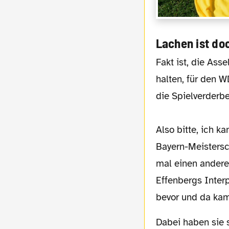
Lachen ist do
Fakt ist, die Asseln wurden mal wieder reingelegt und wir konnten uns vor Lachen kaum
halten, für den W
die Spielverderber
Also bitte, ich k
Bayern-Meistersc
mal einen anderen
Effenbergs Inter
bevor und da kam 
Dabei haben sie sich schon selbst zur "Mannschaft der Herzen" gekürt und wollten alles