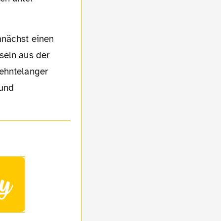
seln aus der
zehntelanger
 und