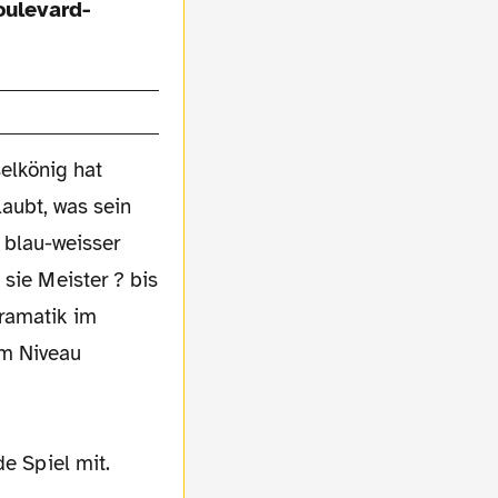
oulevard-
elkönig hat
laubt, was sein
 blau-weisser
 sie Meister ? bis
Dramatik im
em Niveau
de Spiel mit.