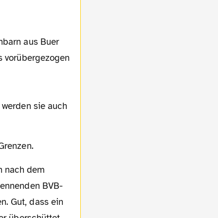
chbarn aus Buer
ns vorübergezogen
, werden sie auch
 Grenzen.
ekennenden BVB-
. Gut, dass ein
er überschüttet