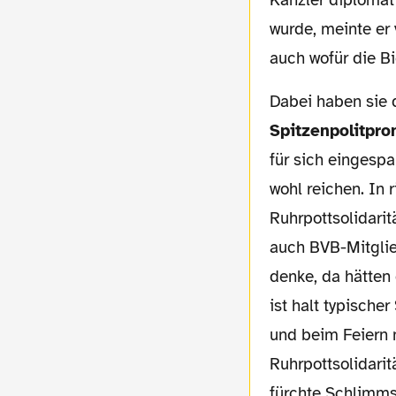
wurde, meinte er 
auch wofür die Bi
Dabei haben sie 
Spitzenpolitpr
für sich eingespa
wohl reichen. In 
Ruhrpottsolidari
auch BVB-Mitglie
denke, da hätten
ist halt typische
und beim Feiern 
Ruhrpottsolidarität, dieser Bergriff erinnert mich ganz fatal an den Soli-Zuschlag und ich
fürchte Schlimms