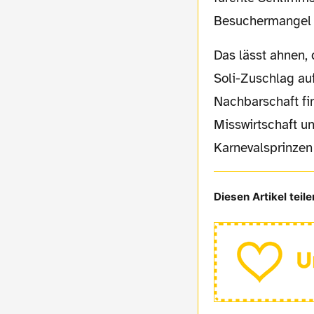
Besuchermangel l
Das lässt ahnen, dass wir treuen BVB-Fans als solidarische Ruhries demnächst einen
Soli-Zuschlag au
Nachbarschaft fi
Misswirtschaft u
Karnevalsprinzen
Diesen Artikel teile