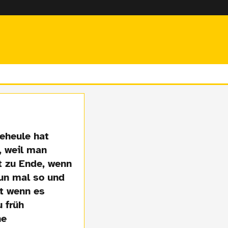
eheule hat
, weil man
t zu Ende, wenn
nun mal so und
st wenn es
 früh
ne