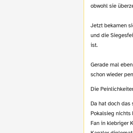
obwohl sie überze
Jetzt bekamen si
und die Siegesfe
ist.
Gerade mal eben 
schon wieder pene
Die Peinlichkei
Da hat doch das selbsternannte Schlacke-Maskottchen Charly Neumann nach dem
Pokalsieg nichts
Fan in klebriger
Kanzler diplomati