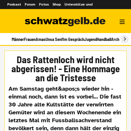
Podcast
Forum
Fotos
Shop
Unterstütze uns!
Männer
Frauen
Amas
Unsa Senf
Im Gespräch
Jugend
Handball
Archiv
Das Rattenloch wird nicht
abgerissen! - Eine Hommage
an die Tristesse
Am Samstag geht&apos;s wieder hin -
einmal noch, dann ist es vorbei... Die fast
30 Jahre alte Kultstätte der verwirrten
Gemüter wird an diesem Wochenende ein
letztes Mal mit Fussballsachverstand
bevölkert sein, denn dann hält der einzig