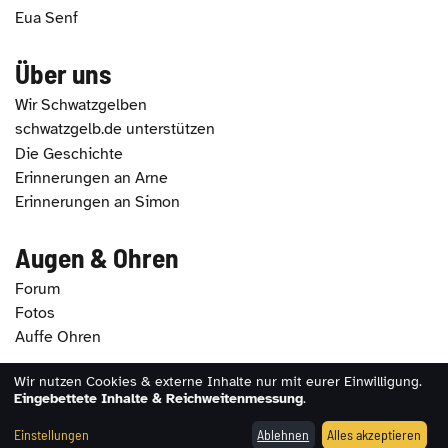
Eua Senf
Über uns
Wir Schwatzgelben
schwatzgelb.de unterstützen
Die Geschichte
Erinnerungen an Arne
Erinnerungen an Simon
Augen & Ohren
Forum
Fotos
Auffe Ohren
Wir nutzen Cookies & externe Inhalte nur mit eurer Einwilligung.
2026 - schwatzgelb.de |
Impressum
|
Datenschutz
|
Eingebettete Inhalte & Reichweitenmessung
.
Erklärung zur Barrierefreiheit
|
Cookie-Einstellungen
Einstellungen
Ablehnen
Alles akzeptieren