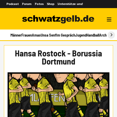
Podcast
Forum
Fotos
Shop
Unterstütze uns!
Männer
Frauen
Amas
Unsa Senf
Im Gespräch
Jugend
Handball
Archiv
Hansa Rostock - Borussia
Dortmund