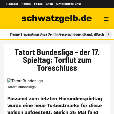
Podcast
Forum
Fotos
Shop
Unterstütze uns!
Männer
Frauen
Amas
Unsa Senf
Im Gespräch
Jugend
Handball
Archiv
Tatort Bundesliga - der 17.
Spieltag: Torflut zum
Toreschluss
Tatort Bundesliga
Passend zum letzten Hinrundenspieltag
wurde eine neue Torbestmarke für diese
Saison aufgestellt. Gleich 36 Mal fand