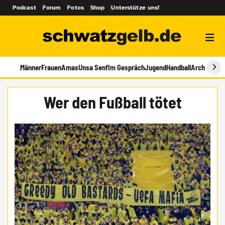
Podcast
Forum
Fotos
Shop
Unterstütze uns!
Männer
Frauen
Amas
Unsa Senf
Im Gespräch
Jugend
Handball
Archiv
Wer den Fußball tötet