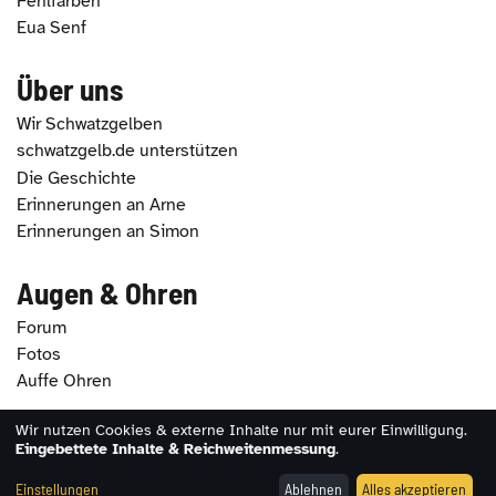
Fehlfarben
Eua Senf
Über uns
Wir Schwatzgelben
schwatzgelb.de unterstützen
Die Geschichte
Erinnerungen an Arne
Erinnerungen an Simon
Augen & Ohren
Forum
Fotos
Auffe Ohren
Wir nutzen Cookies & externe Inhalte nur mit eurer Einwilligung.
2026 - schwatzgelb.de |
Impressum
|
Datenschutz
|
Eingebettete Inhalte & Reichweitenmessung
.
Erklärung zur Barrierefreiheit
|
Cookie-Einstellungen
Einstellungen
Ablehnen
Alles akzeptieren