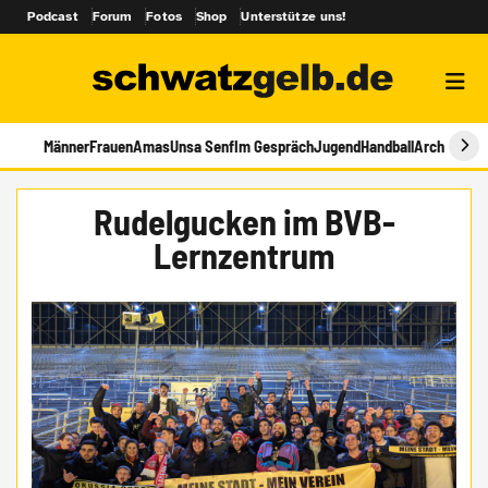
Podcast
Forum
Fotos
Shop
Unterstütze uns!
Männer
Frauen
Amas
Unsa Senf
Im Gespräch
Jugend
Handball
Archiv
Rudelgucken im BVB-
Lernzentrum