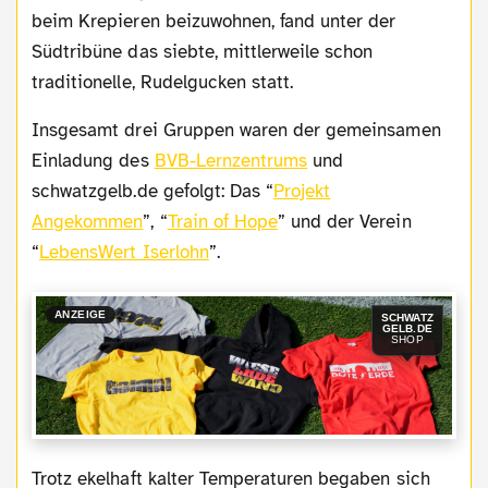
beim Krepieren beizuwohnen, fand unter der
Südtribüne das siebte, mittlerweile schon
traditionelle, Rudelgucken statt.
Insgesamt drei Gruppen waren der gemeinsamen
Einladung des
BVB-Lernzentrums
und
schwatzgelb.de gefolgt: Das “
Projekt
Angekommen
”, “
Train of Hope
” und der Verein
“
LebensWert Iserlohn
”.
ANZEIGE
SCHWATZ
GELB.DE
SHOP
Trotz ekelhaft kalter Temperaturen begaben sich