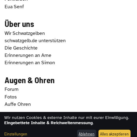
Eua Senf
Über uns
Wir Schwatzgelben
schwatzgelb.de unterstützen
Die Geschichte
Erinnerungen an Arne
Erinnerungen an Simon
Augen & Ohren
Forum
Fotos
Auffe Ohren
Wir nutzen Cookies & externe Inhalte nur mit eurer Einwilligung.
2026 - schwatzgelb.de |
Impressum
|
Datenschutz
|
Eingebettete Inhalte & Reichweitenmessung
.
Erklärung zur Barrierefreiheit
|
Cookie-Einstellungen
Einstellungen
Ablehnen
Alles akzeptieren