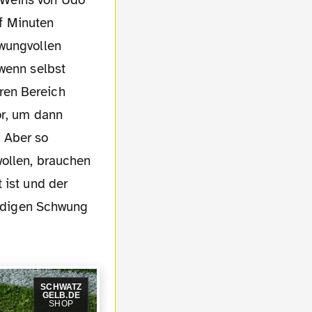
 Weins von Udo
nf Minuten
hwungvollen
 wenn selbst
ren Bereich
or, um dann
 Aber so
wollen, brauchen
 ist und der
wendigen Schwung
SCHWATZ
GELB.DE
SHOP