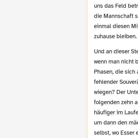
uns das Feld betr
die Mannschaft s
einmal diesen Mi
zuhause bleiben.
Und an dieser Stelle kommt man zu einer Frage, über die man trefflich streiten kann,
wenn man nicht b
Phasen, die sich 
fehlender Souverä
wiegen? Der Unte
folgenden zehn ab
häufiger im Laufe
um dann den mäc
selbst, wo Esser