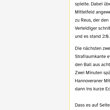
spielte. Dabei ü
Mittelfeld angew
zu Reus, der den
Verteidiger schn
und es stand 2:0.
Die nächsten zwei Tore im Stenostil: Umschaltsituation über Sancho, der erst an der
Strafraumkante et
den Ball aus acht
Zwei Minuten spä
Hannoveraner Mitt
dann ins kurze E
Dass es auf Seit