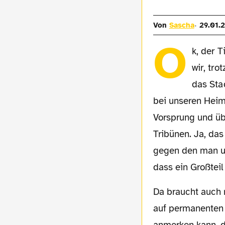
Von
Sascha
29.01.
O
k, der T
wir, tr
das Sta
bei unseren Heim
Vorsprung und üb
Tribünen. Ja, das
gegen den man un
dass ein Großteil
Da braucht auch niemand den altbekannten Grund anführen, dass man einfach kein Bock
auf permanenten 