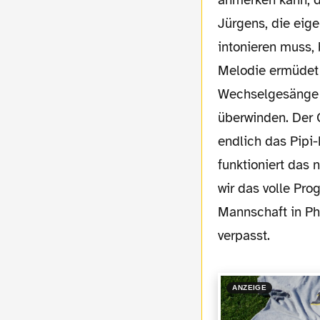
anmerken kann, d
Jürgens, die eige
intonieren muss,
Melodie ermüdet 
Wechselgesänge m
überwinden. Der G
endlich das Pipi
funktioniert das
wir das volle Pro
Mannschaft in Pha
verpasst.
ANZEIGE