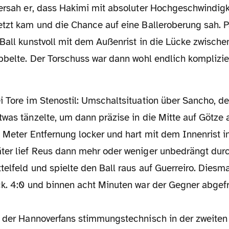
bersah er, dass Hakimi mit absoluter Hochgeschwindig
etzt kam und die Chance auf eine Balleroberung sah. P
 Ball kunstvoll mit dem Außenrist in die Lücke zwische
ibbelte. Der Torschuss war dann wohl endlich komplizie
was tänzelte, um dann präzise in die Mitte auf Götze 
 Meter Entfernung locker und hart mit dem Innenrist i
ter lief Reus dann mehr oder weniger unbedrängt dur
elfeld und spielte den Ball raus auf Guerreiro. Diesma
ck. 4:0 und binnen acht Minuten war der Gegner abgefr
e der Hannoverfans stimmungstechnisch in der zweiten 