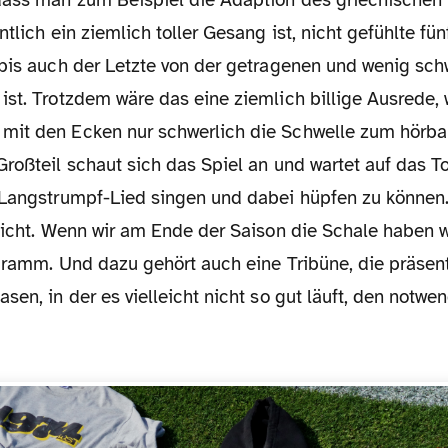
ass man zum Beispiel die Adaption des griechischen
ntlich ein ziemlich toller Gesang ist, nicht gefühlte fü
 bis auch der Letzte von der getragenen und wenig sc
ist. Trotzdem wäre das eine ziemlich billige Ausrede,
it den Ecken nur schwerlich die Schwelle zum hörba
roßteil schaut sich das Spiel an und wartet auf das T
-Langstrumpf-Lied singen und dabei hüpfen zu können.
 nicht. Wenn wir am Ende der Saison die Schale haben 
gramm. Und dazu gehört auch eine Tribüne, die präsent
sen, in der es vielleicht nicht so gut läuft, den not