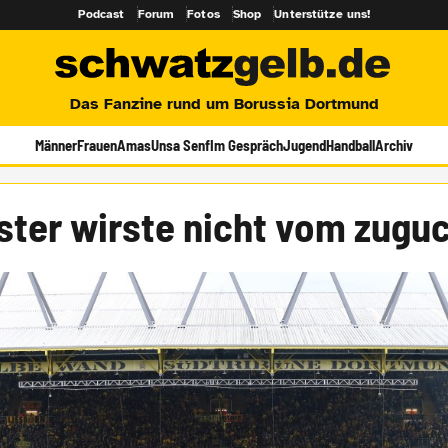
Podcast
Forum
Fotos
Shop
Unterstütze uns!
Das Fanzine rund um Borussia Dortmund
Männer
Frauen
Amas
Unsa Senf
Im Gespräch
Jugend
Handball
Archiv
ster wirste nicht vom zugu