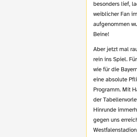
besonders lief, l
weiblicher Fan i
aufgenommen wur
Beine!
Aber jetzt mal rauf auf den Platz und
rein ins Spiel. F
wie für die Bayer
eine absolute Pf
Programm. Mit Ha
der Tabellenvorlet
Hinrunde immerhi
gegen uns erreic
Westfalenstadion