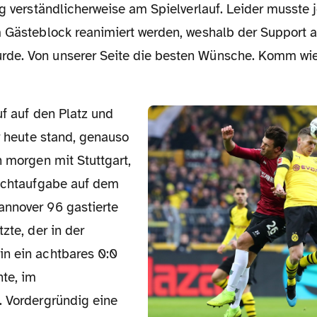
ag verständlicherweise am Spielverlauf. Leider musste
m Gästeblock reanimiert werden, weshalb der Support a
de. Von unserer Seite die besten Wünsche. Komm wie
ür heute stand, genauso
n morgen mit Stuttgart,
lichtaufgabe auf dem
nnover 96 gastierte
zte, der in der
n ein achtbares 0:0
hte, im
. Vordergründig eine