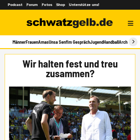
Podcast
Forum
Fotos
Shop
Unterstütze uns!
Männer
Frauen
Amas
Unsa Senf
Im Gespräch
Jugend
Handball
Archiv
Wir halten fest und treu
zusammen?