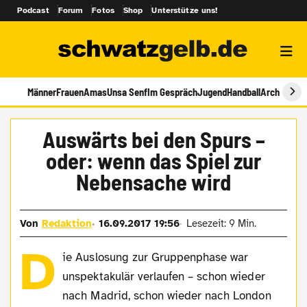
Podcast
Forum
Fotos
Shop
Unterstütze uns!
Männer
Frauen
Amas
Unsa Senf
Im Gespräch
Jugend
Handball
Archiv
Auswärts bei den Spurs –
oder: wenn das Spiel zur
Nebensache wird
Von
Redaktion
16.09.2017 19:56
Lesezeit: 9 Min.
D
ie Auslosung zur Gruppenphase war
unspektakulär verlaufen – schon wieder
nach Madrid, schon wieder nach London