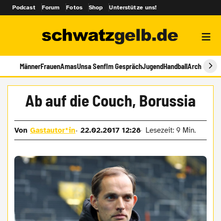
Podcast
Forum
Fotos
Shop
Unterstütze uns!
Männer
Frauen
Amas
Unsa Senf
Im Gespräch
Jugend
Handball
Archiv
Ab auf die Couch, Borussia
Von
Gastautor*in
22.02.2017 12:28
Lesezeit: 9 Min.