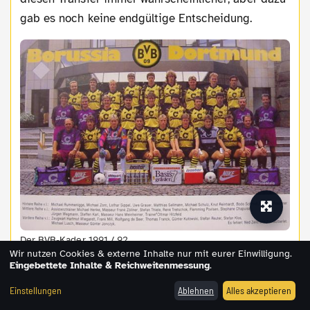
gab es noch keine endgültige Entscheidung.
Der BVB-Kader 1991 / 92
Wir nutzen Cookies & externe Inhalte nur mit eurer Einwilligung.
Fazit:
Eingebettete Inhalte & Reichweitenmessung
.
Die Meisterschaft 91/92 war nicht nur eine der
Einstellungen
Ablehnen
Alles akzeptieren
spannendsten Entscheidungen, sondern vor allem