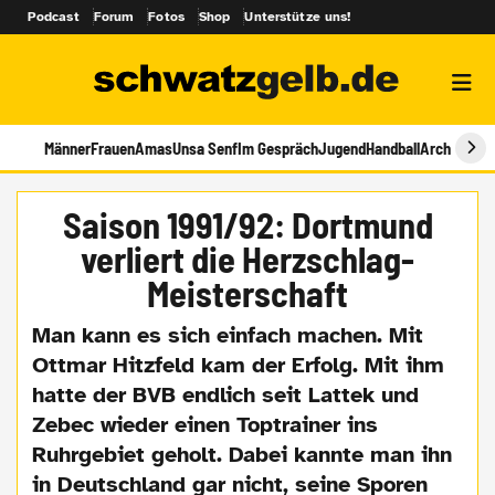
Podcast
Forum
Fotos
Shop
Unterstütze uns!
Männer
Frauen
Amas
Unsa Senf
Im Gespräch
Jugend
Handball
Archiv
Saison 1991/92: Dortmund
verliert die Herzschlag-
Meisterschaft
Man kann es sich einfach machen. Mit
Ottmar Hitzfeld kam der Erfolg. Mit ihm
hatte der BVB endlich seit Lattek und
Zebec wieder einen Toptrainer ins
Ruhrgebiet geholt. Dabei kannte man ihn
in Deutschland gar nicht, seine Sporen