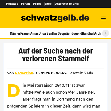
Podcast
Forum
Fotos
Shop
Unterstütze uns!
Männer
Frauen
Amas
Unsa Senf
Im Gespräch
Jugend
Handball
Archiv
Auf der Suche nach der
verlorenen Stammelf
Von
Redaktion
15.01.2015 08:45
Lesezeit: 5 Min.
D
ie Meistersaison 2010/11 ist zwar
mittlerweile auch schon vier Jahre her,
aber fragt man in Dortmund nach den
prägenden Spielern in dieser Zeit, dann wird man