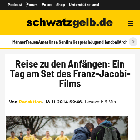
Podcast
Forum
Fotos
Shop
Unterstütze uns!
Männer
Frauen
Amas
Unsa Senf
Im Gespräch
Jugend
Handball
Archiv
Reise zu den Anfängen: Ein
Tag am Set des Franz-Jacobi-
Films
Von
Redaktion
18.11.2014 09:46
Lesezeit: 6 Min.