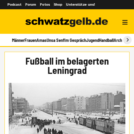
Podcast
Forum
Fotos
Shop
Unterstütze uns!
Männer
Frauen
Amas
Unsa Senf
Im Gespräch
Jugend
Handball
Archiv
Fußball im belagerten
Leningrad