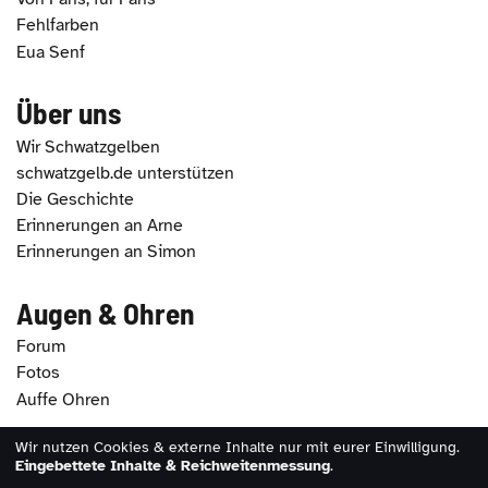
Fehlfarben
Eua Senf
Über uns
Wir Schwatzgelben
schwatzgelb.de unterstützen
Die Geschichte
Erinnerungen an Arne
Erinnerungen an Simon
Augen & Ohren
Forum
Fotos
Auffe Ohren
Wir nutzen Cookies & externe Inhalte nur mit eurer Einwilligung.
2026 - schwatzgelb.de |
Impressum
|
Datenschutz
|
Eingebettete Inhalte & Reichweitenmessung
.
Erklärung zur Barrierefreiheit
|
Cookie-Einstellungen