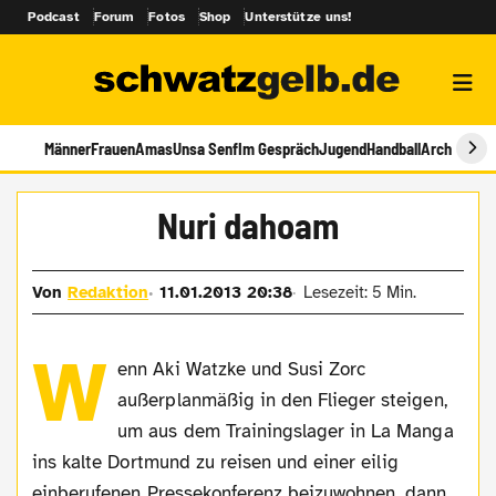
Podcast
Forum
Fotos
Shop
Unterstütze uns!
Männer
Frauen
Amas
Unsa Senf
Im Gespräch
Jugend
Handball
Archiv
Nuri dahoam
Von
Redaktion
11.01.2013 20:38
Lesezeit: 5 Min.
W
enn Aki Watzke und Susi Zorc
außerplanmäßig in den Flieger steigen,
um aus dem Trainingslager in La Manga
ins kalte Dortmund zu reisen und einer eilig
einberufenen Pressekonferenz beizuwohnen, dann