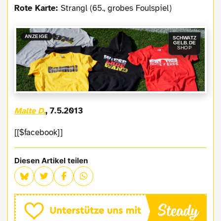
Rote Karte:
Strangl (65., grobes Foulspiel)
ANZEIGE
SCHWATZ
GELB.DE
SHOP
Malte D.
, 7.5.2013
[[$facebook]]
Diesen Artikel teilen