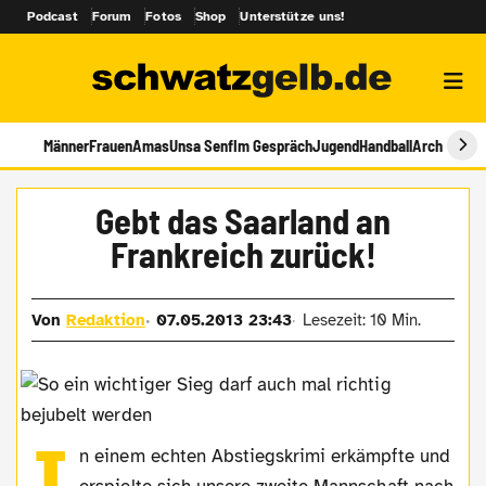
Podcast
Forum
Fotos
Shop
Unterstütze uns!
Männer
Frauen
Amas
Unsa Senf
Im Gespräch
Jugend
Handball
Archiv
Gebt das Saarland an
Frankreich zurück!
Von
Redaktion
07.05.2013 23:43
Lesezeit: 10 Min.
I
n einem echten Abstiegskrimi erkämpfte und