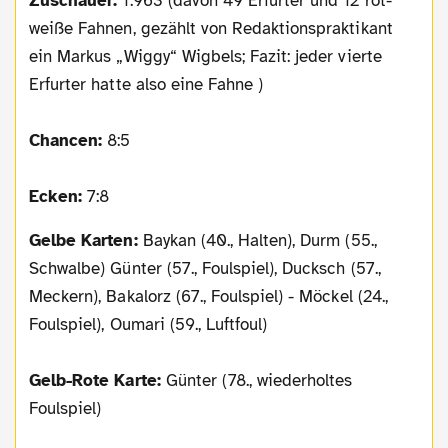
Zuschauer:
1.963 (davon 49 Erfurter und 12 rot-
weiße Fahnen, gezählt von Redaktionspraktikant
ein Markus „Wiggy“ Wigbels; Fazit: jeder vierte
Erfurter hatte also eine Fahne )
Chancen:
8:5
Ecken:
7:8
Gelbe Karten:
Baykan (40., Halten), Durm (55.,
Schwalbe) Günter (57., Foulspiel), Ducksch (57.,
Meckern), Bakalorz (67., Foulspiel) - Möckel (24.,
Foulspiel), Oumari (59., Luftfoul)
Gelb-Rote Karte:
Günter (78., wiederholtes
Foulspiel)