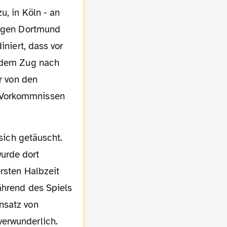
u, in Köln - an
e gen Dortmund
iniert, dass vor
t dem Zug nach
r von den
n Vorkommnissen
urde dort
rsten Halbzeit
ährend des Spiels
nsatz von
verwunderlich.