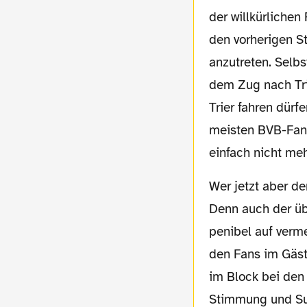
der willkürlichen
den vorherigen S
anzutreten. Selbs
dem Zug nach Tri
Trier fahren dürf
meisten BVB-Fan
einfach nicht me
Wer jetzt aber denkt, dass sich die Lage in Trier entspannen sollte, sah sich getäuscht.
Denn auch der üb
penibel auf verme
den Fans im Gäst
im Block bei den
Stimmung und Sup