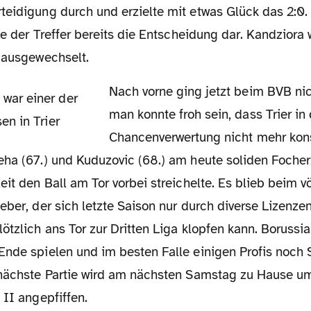
teidigung durch und erzielte mit etwas Glück das 2:0.
lte der Treffer bereits die Entscheidung dar. Kandziora
r ausgewechselt.
Nach vorne ging jetzt beim BVB nichts mehr und
man konnte froh sein, dass Trier in 
Chancenverwertung nicht mehr kons
eha (67.) und Kuduzovic (68.) am heute soliden Foche
eit den Ball am Tor vorbei streichelte. Es blieb beim vö
eber, der sich letzte Saison nur durch diverse Lizenze
ötzlich ans Tor zur Dritten Liga klopfen kann. Borussia
Ende spielen und im besten Falle einigen Profis noch 
 nächste Partie wird am nächsten Samstag zu Hause u
 II angepfiffen.