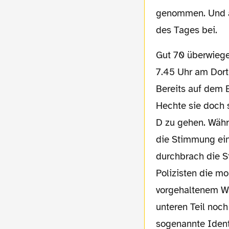
genommen. Und a
des Tages bei.
Gut 70 überwiegend noch sehr müde BVB-Fans fanden sich am Samstagmorgen gegen
7.45 Uhr am Dort
Bereits auf dem B
Hechte sie doch 
D zu gehen. Währ
die Stimmung ein
durchbrach die S
Polizisten die mo
vorgehaltenem Wa
unteren Teil noc
sogenannte Identi