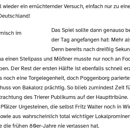
l wieder ein ernüchternder Versuch, einfach nur zu ei
 Deutschland!
Das Spiel sollte dann genauso beginnen wie auch
der Tag angefangen hat: Mehr al
Denn bereits nach dreißig Sekun
 einen Steilpass und Mößner musste nur noch an Foc
ben. Der Rest der ersten Hälfte ist ebenfalls schnell erz
s noch eine Torgelegenheit, doch Poggenborg pariert
uss von Bakalorz prächtig. So blieb zumindest Zeit fü
trachtung des Trierer Publikums auf der Haupttribüne.
Pfälzer Urgesteinen, die selbst Fritz Walter noch in W
owie aus wahrscheinlich total wichtiger Lokalprominen
die frühen 80er-Jahre nie verlassen hat.