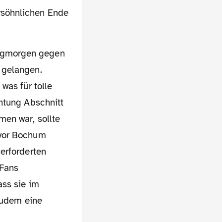
rsöhnlichen Ende
 gelangen.
was für tolle
htung Abschnitt
en war, sollte
 vor Bochum
erforderten
-Fans
ass sie im
 zudem eine