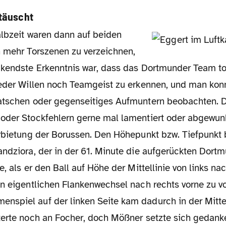
täuscht
h mehr Torszenen zu verzeichnen,
ckendste Erkenntnis war, dass das Dortmunder Team tot
weder Willen noch Teamgeist zu erkennen, und man konn
latschen oder gegenseitiges Aufmuntern beobachten.
oder Stockfehlern gerne mal lamentiert oder abgewu
arbietung der Borussen. Den Höhepunkt bzw. Tiefpunkt 
ndziora, der in der 61. Minute die aufgerückten Dortm
e, als er den Ball auf Höhe der Mittellinie von links na
en eigentlichen Flankenwechsel nach rechts vorne zu v
spiel auf der linken Seite kam dadurch in der Mitt
terte noch an Focher, doch Mößner setzte sich gedan