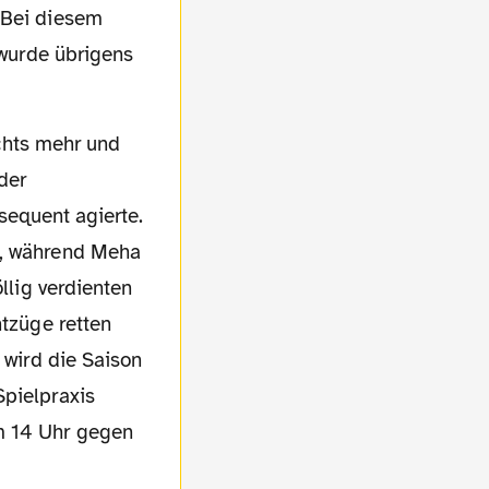
 Bei diesem
 wurde übrigens
der
equent agierte.
r, während Meha
llig verdienten
ntzüge retten
 wird die Saison
Spielpraxis
m 14 Uhr gegen