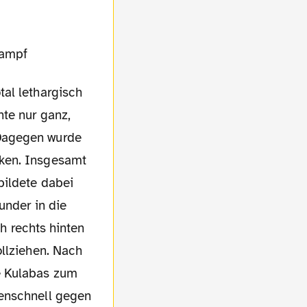
al lethargisch
te nur ganz,
 Dagegen wurde
nken. Insgesamt
bildete dabei
under in die
ch rechts hinten
ollziehen. Nach
e Kulabas zum
kenschnell gegen