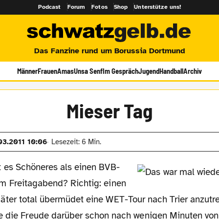
Podcast
Forum
Fotos
Shop
Unterstütze uns!
Das Fanzine rund um Borussia Dortmund
Männer
Frauen
Amas
Unsa Senf
Im Gespräch
Jugend
Handball
Archiv
Mieser Tag
03.2011 10:06
Lesezeit: 6 Min.
t es Schöneres als einen BVB-
m Freitagabend? Richtig: einen
äter total übermüdet eine WET-Tour nach Trier anzutre
e die Freude darüber schon nach wenigen Minuten von 