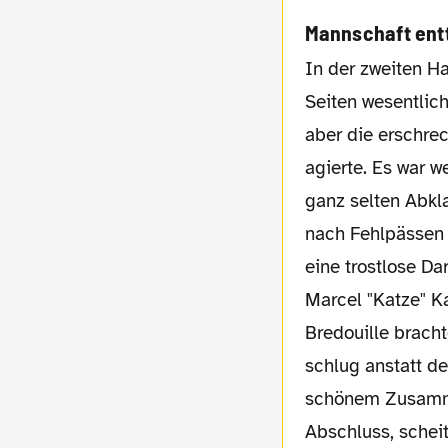
Mannschaft ent
In der zweiten Halbzeit waren dann auf beiden
Seiten wesentlic
aber die erschre
agierte. Es war 
ganz selten Abk
nach Fehlpässen 
eine trostlose D
Marcel "Katze" Ka
Bredouille bracht
schlug anstatt d
schönem Zusammen
Abschluss, schei