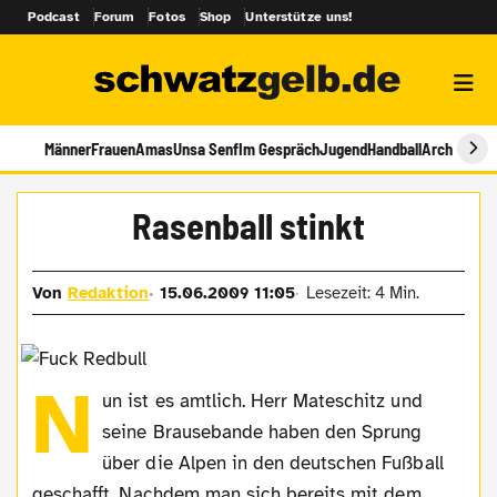
Podcast
Forum
Fotos
Shop
Unterstütze uns!
Männer
Frauen
Amas
Unsa Senf
Im Gespräch
Jugend
Handball
Archiv
Rasenball stinkt
Von
Redaktion
15.06.2009 11:05
Lesezeit: 4 Min.
N
un ist es amtlich. Herr Mateschitz und
seine Brausebande haben den Sprung
über die Alpen in den deutschen Fußball
geschafft. Nachdem man sich bereits mit dem