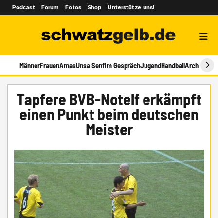
Podcast
Forum
Fotos
Shop
Unterstütze uns!
Männer
Frauen
Amas
Unsa Senf
Im Gespräch
Jugend
Handball
Archiv
Tapfere BVB-Notelf erkämpft
einen Punkt beim deutschen
Meister