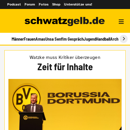
Podcast
Forum
Fotos
Shop
Unterstütze uns!
Männer
Frauen
Amas
Unsa Senf
Im Gespräch
Jugend
Handball
Archiv
Watzke muss Kritiker überzeugen
Zeit für Inhalte