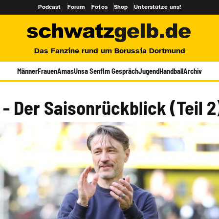
Podcast
Forum
Fotos
Shop
Unterstütze uns!
Das Fanzine rund um Borussia Dortmund
Männer
Frauen
Amas
Unsa Senf
Im Gespräch
Jugend
Handball
Archiv
 - Der Saisonrückblick (Teil 2