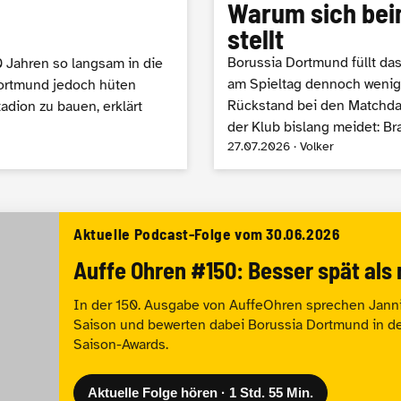
Warum sich bei
stellt
Borussia Dortmund füllt da
0 Jahren so langsam in die
am Spieltag dennoch weniger
Dortmund jedoch hüten
Rückstand bei den Matchday
adion zu bauen, erklärt
der Klub bislang meidet: Br
27.07.2026 · Volker
Aktuelle Podcast-Folge vom
30.06.2026
Auffe Ohren #150: Besser spät als 
In der 150. Ausgabe von AuffeOhren sprechen Janni
Saison und bewerten dabei Borussia Dortmund in 
Saison-Awards.
Aktuelle Folge hören · 1 Std. 55 Min.