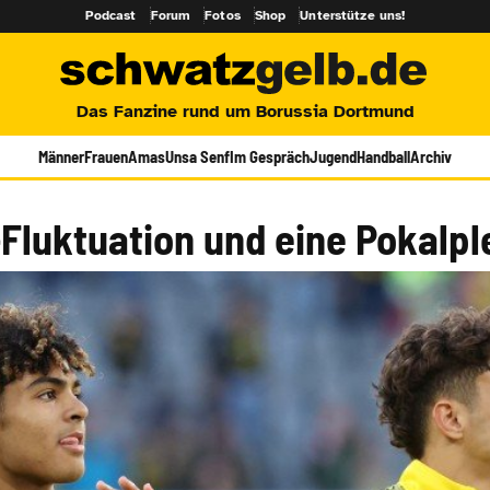
Podcast
Forum
Fotos
Shop
Unterstütze uns!
Das Fanzine rund um Borussia Dortmund
Männer
Frauen
Amas
Unsa Senf
Im Gespräch
Jugend
Handball
Archiv
Fluktuation und eine Pokalpl