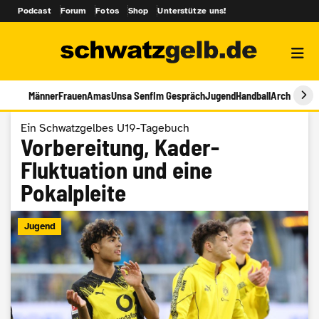
Podcast
Forum
Fotos
Shop
Unterstütze uns!
Männer
Frauen
Amas
Unsa Senf
Im Gespräch
Jugend
Handball
Archiv
Ein Schwatzgelbes U19-Tagebuch
Vorbereitung, Kader-
Fluktuation und eine
Pokalpleite
Jugend