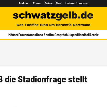
Podcast
Forum
Fotos
Shop
Unterstütze uns!
Das Fanzine rund um Borussia Dortmund
Männer
Frauen
Amas
Unsa Senf
Im Gespräch
Jugend
Handball
Archiv
die Stadionfrage stellt