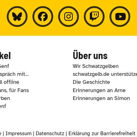
kel
Über uns
Senf
Wir Schwatzgelben
präch mit...
schwatzgelb.de unterstütz
l offline
Die Geschichte
ns, für Fans
Erinnerungen an Arne
rben
Erinnerungen an Simon
enf
e |
Impressum
|
Datenschutz
|
Erklärung zur Barrierefreiheit