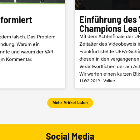
Einführung des 
formiert
Champions Lea
Mit dem Achtelfinale der 
tzdem falsch. Das Problem
Zeitalter des Videobeweis i
wendung. Warum ein
Frankfurt stellte UEFA-Schi
önnte und warum der VAR
diesen in den vergangenen
esem Kommentar.
Verantwortlichen der am Ac
Wir werfen einen kurzen Bli
11.02.2019 · Volker
Mehr Artikel laden
Social Media