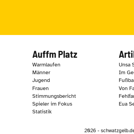
Auffm Platz
Arti
Warmlaufen
Unsa 
Männer
Im Ges
Jugend
Fußbal
Frauen
Von Fa
Stimmungsbericht
Fehlfa
Spieler im Fokus
Eua S
Statistik
2026 - schwatzgelb.d