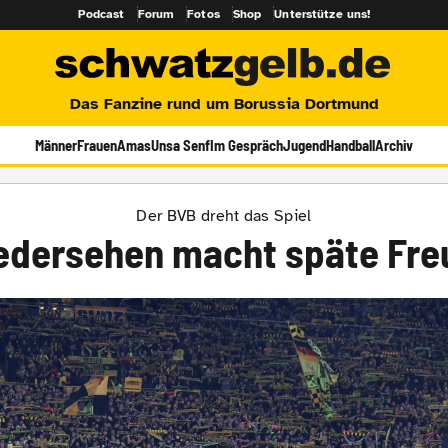
Podcast
Forum
Fotos
Shop
Unterstütze uns!
Das Fanzine rund um Borussia Dortmund
Männer
Frauen
Amas
Unsa Senf
Im Gespräch
Jugend
Handball
Archiv
Der BVB dreht das Spiel
edersehen macht späte Fre