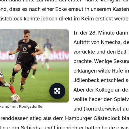
nd, dass es nach einer Ecke erneut in unserem Kasten 
steblock konnte jedoch direkt im Keim erstickt werden
In der 28. Minute dann ein starker
Auftritt von Nmecha, de
vorrückte und den Ball 
brachte. Wenige Sekun
erklangen wilde Rufe i
Jöllenbeck entschied s
Aber der Kollege an de
wollte lieber den Spiel
kampf mit Königsdörffer
und (korrekterweise) au
hrenddessen stieg aus dem Hamburger Gästeblock bl
 nur der Schieds- und Linienrichter hatten heute etwa