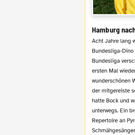
Hamburg nach 
Acht Jahre lang war der einstige
Bundesliga-Dino 
Bundesliga vers
ersten Mal wiede
wunderschönen W
der mitgereiste 
hatte Bock und w
unterwegs. Ein b
Repertoire an Py
Schmähgesängen 