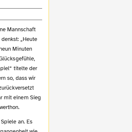
eine Mannschaft
 denkst: „Heute
r neun Minuten
 Glücksgefühle,
iel“ titelte der
rn so, dass wir
zurückversetzt
r mit einem Sieg
werthon.
ergangenheit wie