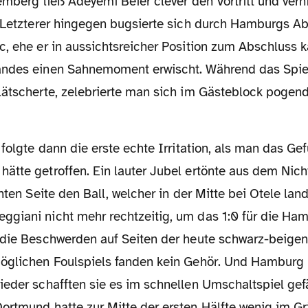
emberg ließ Adeyemi Beier clever den Vortritt und verh
. Letzterer hingegen bugsierte sich durch Hamburgs Ab
, ehe er in aussichtsreicher Position zum Abschluss k
andes einen Sahnemoment erwischt. Während das Spie
lätscherte, zelebrierte man sich im Gästeblock pogend
ätte getroffen. Ein lauter Jubel ertönte aus dem Nich
chten Seite den Ball, welcher in der Mitte bei Otele lan
giani nicht mehr rechtzeitig, um das 1:0 für die Ha
 die Beschwerden auf Seiten der heute schwarz-beige
öglichen Foulspiels fanden kein Gehör. Und Hamburg 
eder schafften sie es im schnellen Umschaltspiel gefä
rtmund hatte zur Mitte der ersten Hälfte wenig im Gri