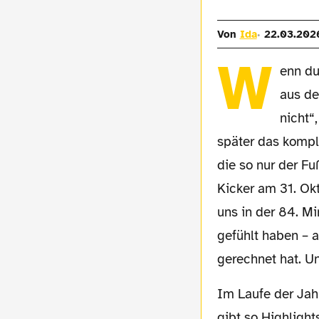
Von
Ida
22.03.202
W
enn du
aus de
nicht“
später das kompl
die so nur der Fu
Kicker am 31. Okt
uns in der 84. Mi
gefühlt haben – 
gerechnet hat. U
Im Laufe der Jahre sammeln sich in der eigenen Fußball-Fan-Vita viele Spiele an. Es
gibt so Highligh