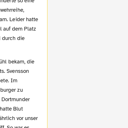
inderte so eine
wehrreihe,
am. Leider hatte
l auf dem Platz
 durch die
ts. Svensson
dete. Im
mburger zu
n Dortmunder
hatte Blut
hrlich vor unser
ff. So war es