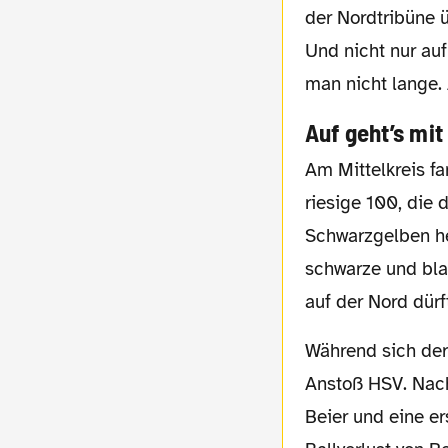
der Nordtribüne 
Und nicht nur auf
man nicht lange.
Auf geht’s mit
Am Mittelkreis fand sich heute nicht gewohnt das BVB-Wappen wieder, sondern eine
riesige 100, die 
Schwarzgelben he
schwarze und bla
auf der Nord dürf
Während sich der Abendhimmel in ein hübsches Gelb-Lila-Orange färbte, ging es los.
Anstoß HSV. Nach
Beier und eine e