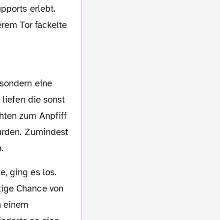
pports erlebt.
erem Tor fackelte
liefen die sonst
hten zum Anpfiff
wurden. Zumindest
.
tige Chance von
h einem