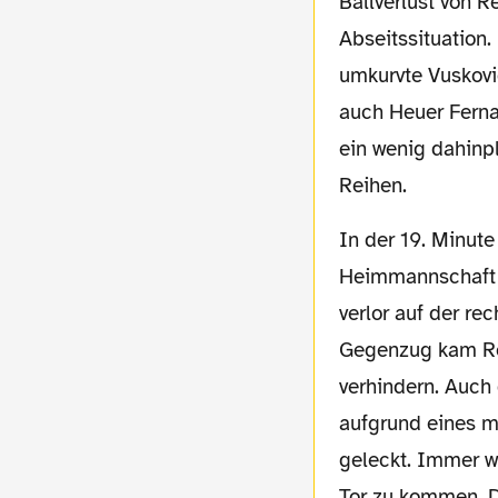
Ballverlust von R
Abseitssituation
umkurvte Vuskovic
auch Heuer Fern
ein wenig dahinp
Reihen.
In der 19. Minute folgte dann die erste echte Irritation, als man das Gefühl bekam, die
Heimmannschaft h
verlor auf der re
Gegenzug kam Reg
verhindern. Auch
aufgrund eines m
geleckt. Immer wi
Tor zu kommen. Do