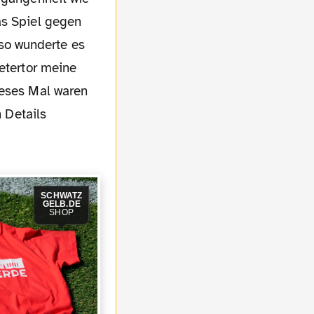
as Spiel gegen
so wunderte es
metertor meine
ieses Mal waren
n Details
SCHWATZ
GELB.DE
SHOP