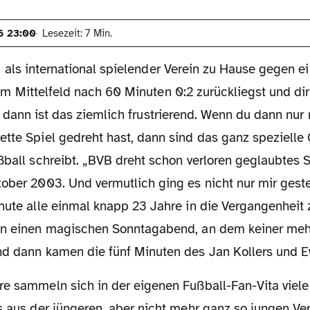
6 23:00
Lesezeit: 7 Min.
 als international spielender Verein zu Hause gegen 
m Mittelfeld nach 60 Minuten 0:2 zurückliegst und dir
, dann ist das ziemlich frustrierend. Wenn du dann nu
ette Spiel gedreht hast, dann sind das ganz spezielle
ßball schreibt. „BVB dreht schon verloren geglaubtes Sp
ober 2003. Und vermutlich ging es nicht nur mir geste
nute alle einmal knapp 23 Jahre in die Vergangenheit 
an einen magischen Sonntagabend, an dem keiner meh
nd dann kamen die fünf Minuten des Jan Kollers und E
ts aus der jüngeren, aber nicht mehr ganz so jungen V