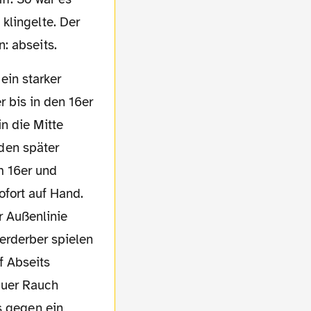
klingelte. Der
: abseits.
r bis in den 16er
in die Mitte
den später
m 16er und
ofort auf Hand.
r Außenlinie
verderber spielen
f Abseits
auer Rauch
s gegen ein