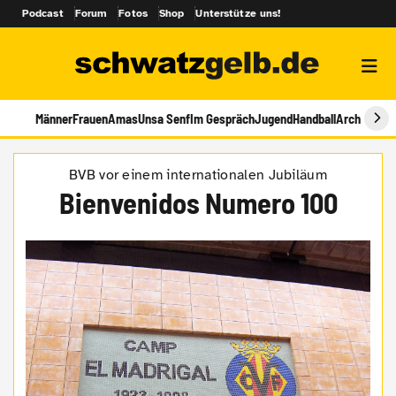
Podcast
Forum
Fotos
Shop
Unterstütze uns!
Männer
Frauen
Amas
Unsa Senf
Im Gespräch
Jugend
Handball
Archiv
BVB vor einem internationalen Jubiläum
Bienvenidos Numero 100