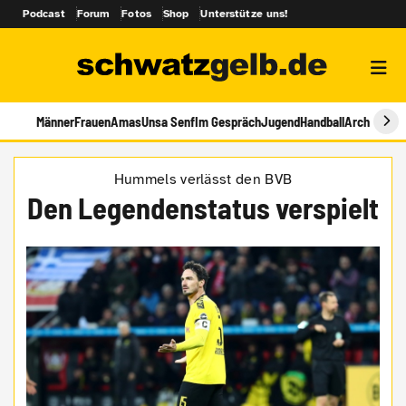
Podcast
Forum
Fotos
Shop
Unterstütze uns!
Männer
Frauen
Amas
Unsa Senf
Im Gespräch
Jugend
Handball
Archiv
Hummels verlässt den BVB
Den Legendenstatus verspielt