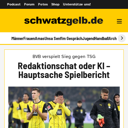
Podcast
Forum
Fotos
Shop
Unterstütze uns!
Männer
Frauen
Amas
Unsa Senf
Im Gespräch
Jugend
Handball
Archiv
BVB verspielt Sieg gegen TSG
Redaktionschat oder KI –
Hauptsache Spielbericht