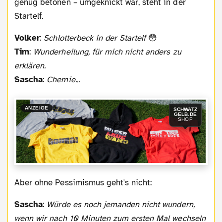
genug betonen – umgeknickt war, steht in der
Startelf.
Volker
:
Schlotterbeck in der Startelf
😳
Tim
:
Wunderheilung, für mich nicht anders zu
erklären.
Sascha
:
Chemie...
ANZEIGE
SCHWATZ
GELB.DE
SHOP
Aber ohne Pessimismus geht's nicht:
Sascha
:
Würde es noch jemanden nicht wundern,
wenn wir nach 10 Minuten zum ersten Mal wechseln