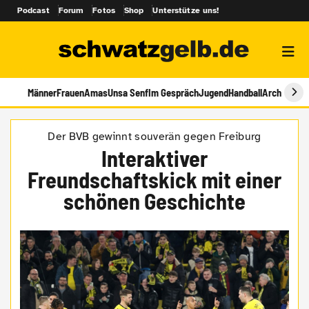
Podcast
Forum
Fotos
Shop
Unterstütze uns!
Männer
Frauen
Amas
Unsa Senf
Im Gespräch
Jugend
Handball
Archiv
Der BVB gewinnt souverän gegen Freiburg
Interaktiver
Freundschaftskick mit einer
schönen Geschichte