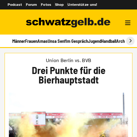
Podcast
Forum
Fotos
Shop
Unterstütze uns!
Männer
Frauen
Amas
Unsa Senf
Im Gespräch
Jugend
Handball
Archiv
Union Berlin vs. BVB
Drei Punkte für die
Bierhauptstadt