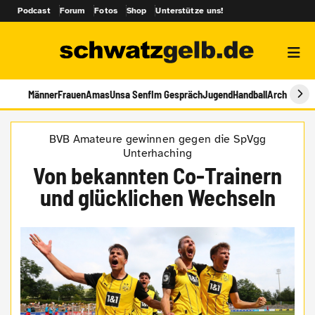
Podcast
Forum
Fotos
Shop
Unterstütze uns!
Männer
Frauen
Amas
Unsa Senf
Im Gespräch
Jugend
Handball
Archiv
BVB Amateure gewinnen gegen die SpVgg
Unterhaching
Von bekannten Co-Trainern
und glücklichen Wechseln