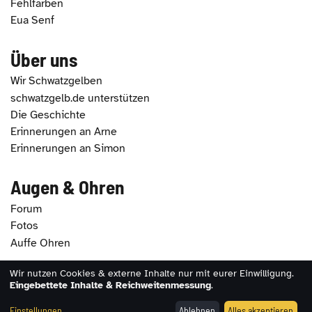
Fehlfarben
Eua Senf
Über uns
Wir Schwatzgelben
schwatzgelb.de unterstützen
Die Geschichte
Erinnerungen an Arne
Erinnerungen an Simon
Augen & Ohren
Forum
Fotos
Auffe Ohren
Wir nutzen Cookies & externe Inhalte nur mit eurer Einwilligung.
2026 - schwatzgelb.de |
Impressum
|
Datenschutz
|
Eingebettete Inhalte & Reichweitenmessung
.
Erklärung zur Barrierefreiheit
|
Cookie-Einstellungen
Einstellungen
Ablehnen
Alles akzeptieren