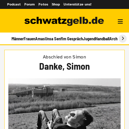
Podcast
Forum
Fotos
Shop
Unterstütze uns!
Männer
Frauen
Amas
Unsa Senf
Im Gespräch
Jugend
Handball
Archiv
Abschied von Simon
Danke, Simon