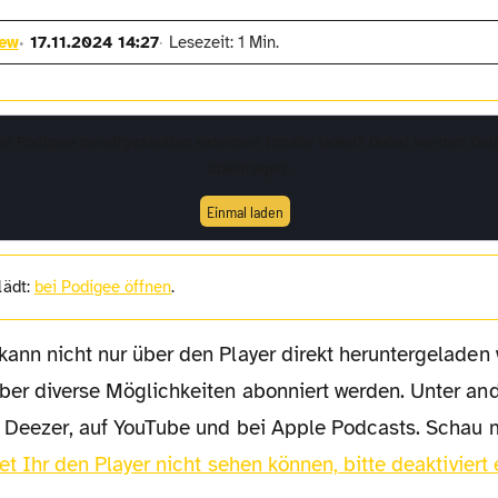
rew
17.11.2024 14:27
Lesezeit: 1 Min.
von
Podigee
bereitgestellten externen Inhalte laden? Dabei werden Dat
übertragen.
Einmal laden
 lädt:
bei Podigee öffnen
.
ber diverse Möglichkeiten abonniert werden. Unter and
, Deezer, auf YouTube und bei Apple Podcasts. Schau 
tet Ihr den Player nicht sehen können, bitte deaktiviert