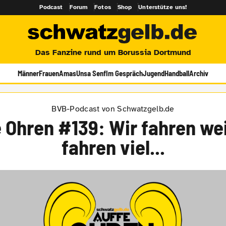
Podcast
Forum
Fotos
Shop
Unterstütze uns!
Das Fanzine rund um Borussia Dortmund
Männer
Frauen
Amas
Unsa Senf
Im Gespräch
Jugend
Handball
Archiv
BVB-Podcast von Schwatzgelb.de
 Ohren #139: Wir fahren wei
fahren viel...