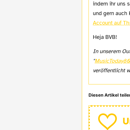
indem ihr uns s
und gern auch K
Account auf Th
Heja BVB!
In unserem Outro verwenden wir einen Teil des Liedes "Extreme Energy" von
"
MusicToday8
veröffentlicht 
Diesen Artikel teile