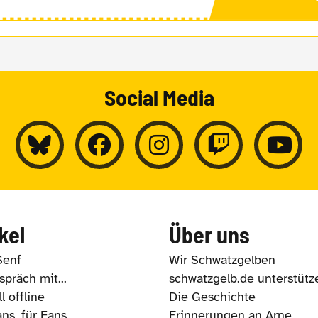
Social Media
kel
Über uns
Senf
Wir Schwatzgelben
präch mit...
schwatzgelb.de unterstütz
l offline
Die Geschichte
ns, für Fans
Erinnerungen an Arne