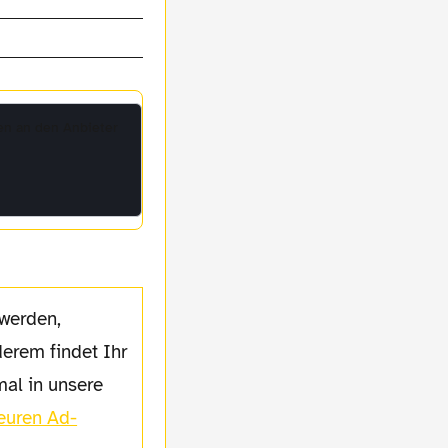
en an den Anbieter
erem findet Ihr
mal in unsere
 euren Ad-