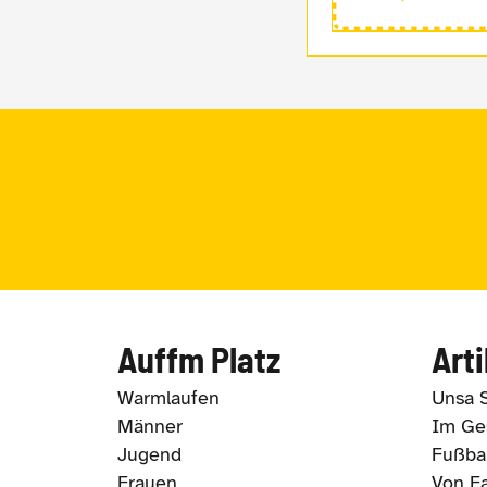
Auffm Platz
Arti
Warmlaufen
Unsa 
Männer
Im Ges
Jugend
Fußbal
Frauen
Von Fa