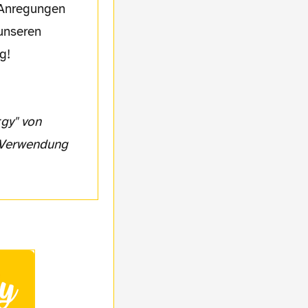
, Anregungen
unseren
g!
n Verwendung