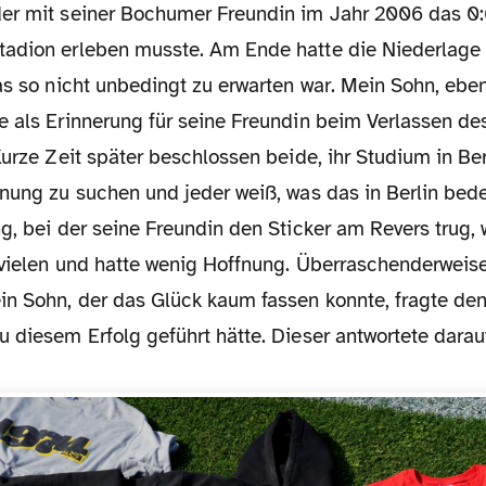
er mit seiner Bochumer Freundin im Jahr 2006 das 0
adion erleben musste. Am Ende hatte die Niederlage 
as so nicht unbedingt zu erwarten war. Mein Sohn, eben
e als Erinnerung für seine Freundin beim Verlassen de
Kurze Zeit später beschlossen beide, ihr Studium in Ber
hnung zu suchen und jeder weiß, was das in Berlin bed
g, bei der seine Freundin den Sticker am Revers trug,
 vielen und hatte wenig Hoffnung. Überraschenderweis
n Sohn, der das Glück kaum fassen konnte, fragte de
 diesem Erfolg geführt hätte. Dieser antwortete darauf