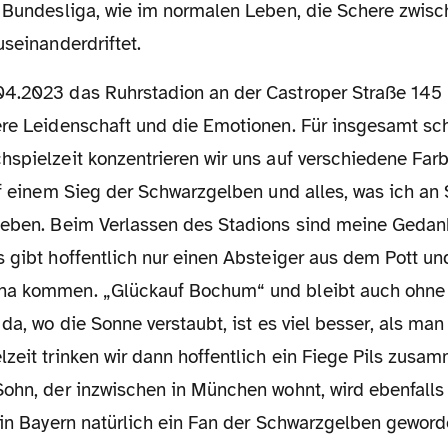
r Bundesliga, wie im normalen Leben, die Schere zwis
useinanderdriftet.
ere Leidenschaft und die Emotionen. Für insgesamt s
hspielzeit konzentrieren wir uns auf verschiedene Far
auf einem Sieg der Schwarzgelben und alles, was ich a
geben. Beim Verlassen des Stadions sind meine Geda
s gibt hoffentlich nur einen Absteiger aus dem Pott u
na kommen. „Glückauf Bochum“ und bleibt auch ohne 
 da, wo die Sonne verstaubt, ist es viel besser, als man
zeit trinken wir dann hoffentlich ein Fiege Pils zusamm
Sohn, der inzwischen in München wohnt, wird ebenfalls
 in Bayern natürlich ein Fan der Schwarzgelben geword