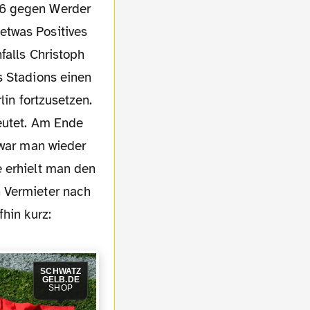
:6 gegen Werder
etwas Positives
falls Christoph
s Stadions einen
lin fortzusetzen.
eutet. Am Ende
 war man wieder
e erhielt man den
n Vermieter nach
hin kurz:
SCHWATZ
GELB.DE
SHOP