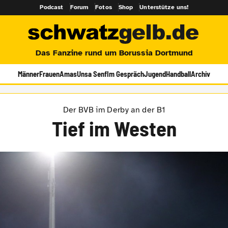
Podcast
Forum
Fotos
Shop
Unterstütze uns!
Das Fanzine rund um Borussia Dortmund
Männer
Frauen
Amas
Unsa Senf
Im Gespräch
Jugend
Handball
Archiv
Der BVB im Derby an der B1
Tief im Westen