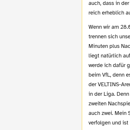
auch, dass in de
reich erheblich a
Wenn wir am 28.04.2023 das Ruhrstadion an der Castroper Straße 145 betreten werden,
trennen sich uns
Minuten plus Nac
liegt natürlich 
werde ich dafür 
beim VfL, denn e
der VELTINS-Are
in der Liga. Denn
zweiten Nachspiel
auch zwei. Mein 
verfolgen und ist