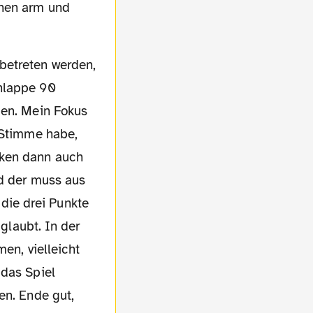
chen arm und
chlappe 90
ben. Mein Fokus
n Stimme habe,
nken dann auch
nd der muss aus
die drei Punkte
 glaubt. In der
en, vielleicht
 das Spiel
en. Ende gut,