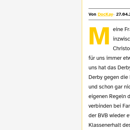
Von
DocKay
27.04.
M
eine F
inzwis
Christ
für uns immer et
uns hat das Derb
Derby gegen die 
und schon gar ni
eigenen Regeln d
verbinden bei Fa
der BVB wieder e
Klassenerhalt de