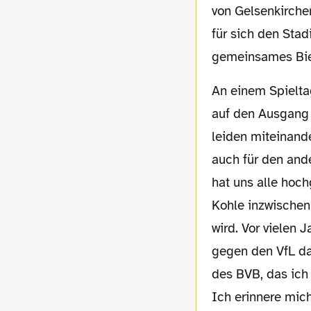
von Gelsenkirchen
für sich den Sta
gemeinsames Bier
An einem Spieltag schauen wir natürlich
auf den Ausgang 
leiden miteinande
auch für den and
hat uns alle hoch
Kohle inzwische
wird. Vor vielen 
gegen den VfL da
des BVB, das ich 
Ich erinnere mic