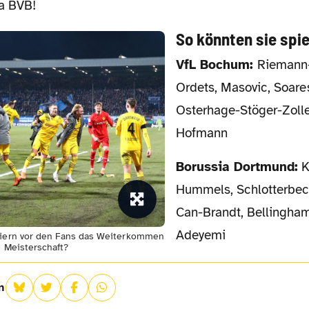
ja BVB!
So könnten sie spie
VfL Bochum:
Riemann
Ordets, Masovic, Soares
Osterhage-Stöger-Zolle
Hofmann
Borussia Dortmund:
K
Hummels, Schlotterbeck
Can-Brandt, Bellingham
Adeyemi
eiern vor den Fans das Weiterkommen
e Meisterschaft?
n