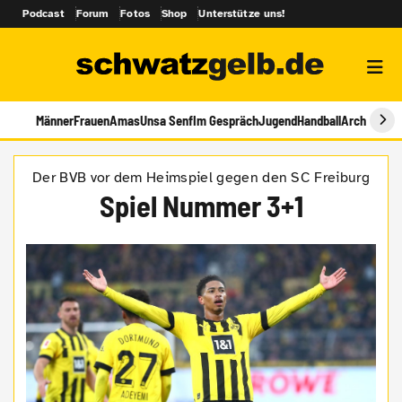
Podcast
Forum
Fotos
Shop
Unterstütze uns!
Männer
Frauen
Amas
Unsa Senf
Im Gespräch
Jugend
Handball
Archiv
Der BVB vor dem Heimspiel gegen den SC Freiburg
Spiel Nummer 3+1