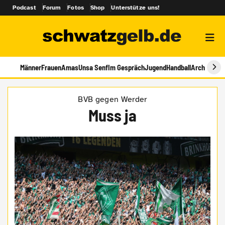
Podcast
Forum
Fotos
Shop
Unterstütze uns!
Männer
Frauen
Amas
Unsa Senf
Im Gespräch
Jugend
Handball
Archiv
BVB gegen Werder
Muss ja