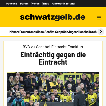
Podcast
Forum
Fotos
Shop
Unterstütze uns!
Männer
Frauen
Amas
Unsa Senf
Im Gespräch
Jugend
Handball
Archiv
BVB zu Gast bei Eintracht Frankfurt
Einträchtig gegen die
Eintracht