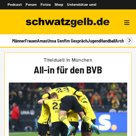
Podcast
Forum
Fotos
Shop
Unterstütze uns!
Männer
Frauen
Amas
Unsa Senf
Im Gespräch
Jugend
Handball
Archiv
Titelduell in München
All-in für den BVB