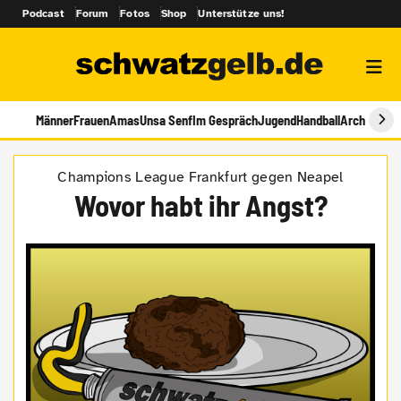
Podcast
Forum
Fotos
Shop
Unterstütze uns!
Männer
Frauen
Amas
Unsa Senf
Im Gespräch
Jugend
Handball
Archiv
Champions League Frankfurt gegen Neapel
Wovor habt ihr Angst?