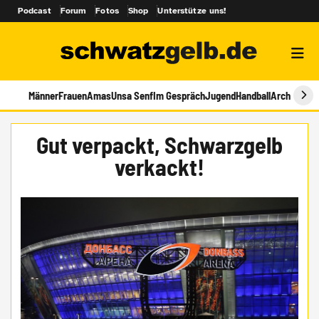
Podcast
Forum
Fotos
Shop
Unterstütze uns!
Männer
Frauen
Amas
Unsa Senf
Im Gespräch
Jugend
Handball
Archiv
Gut verpackt, Schwarzgelb
verkackt!