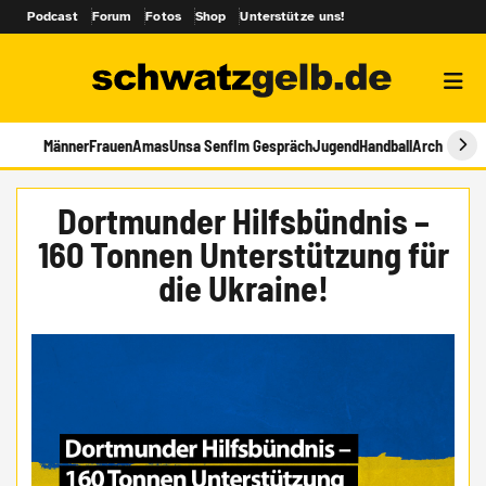
Podcast
Forum
Fotos
Shop
Unterstütze uns!
Männer
Frauen
Amas
Unsa Senf
Im Gespräch
Jugend
Handball
Archiv
Dortmunder Hilfsbündnis –
160 Tonnen Unterstützung für
die Ukraine!